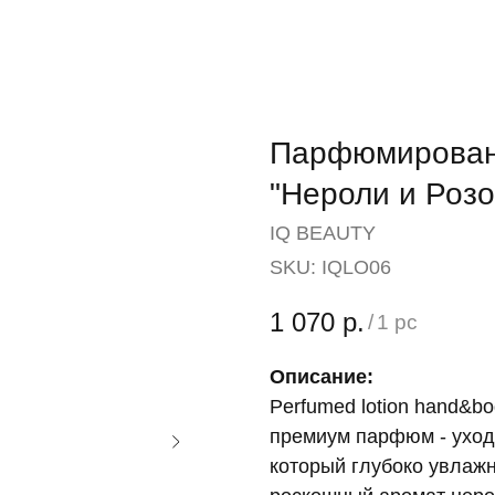
Парфюмированн
"Нероли и Розо
IQ BEAUTY
SKU:
IQLO06
1 070
р.
/
1 pc
Описание:
Perfumed lotion hand&bo
премиум парфюм - уход
который глубоко увлажн