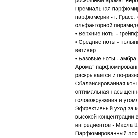
роскошный аромат нерол
Премиальная парфюмир
парфюмерии - г. Грасс,
ольфакторной пирамид
• Верхние ноты - грейп
• Средние ноты - полын
ветивер
• Базовые ноты - амбра,
Аромат парфюмированно
раскрывается и по-разн
Сбалансированная конц
оптимальная насыщенно
головокружения и утом
Эффективный уход за ко
высокой концентрации 
ингредиентов - Масла Ш
Парфюмированный лосьо