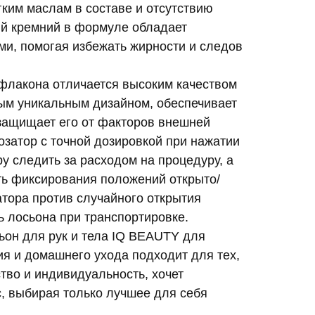
гким маслам в составе и отсутствию
ий кремний в формуле обладает
и, помогая избежать жирности и следов
флакона отличается высоким качеством
ым уникальным дизайном, обеспечивает
 защищает его от факторов внешней
затор с точной дозировкой при нажатии
ру следить за расходом на процедуру, а
ть фиксирования положений открыто/
тора против случайного открытия
ь лосьона при транспортировке.
он для рук и тела IQ BEAUTY для
я и домашнего ухода подходит для тех,
ство и индивидуальность, хочет
с, выбирая только лучшее для себя