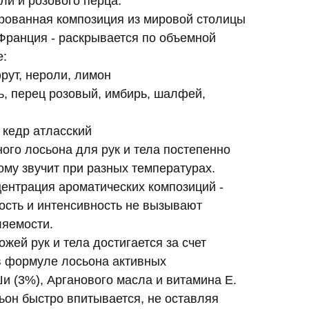
и и розового перца.
ованная композиция из мировой столицы
 Франция - раскрывается по объемной
е:
фрут, нероли, лимон
ь, перец розовый, имбирь, шалфей,
 кедр атласский
го лосьона для рук и тела постепенно
ому звучит при разных температурах.
ентрация ароматических композиций -
сть и интенсивность не вызывают
ляемости.
жей рук и тела достигается за счет
в формуле лосьона активных
и (3%), Арганового масла и витамина Е.
н быстро впитывается, не оставляя