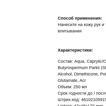
Способ применения:
Нанесите на кожу рук 
впитывания
Характеристики:
Состав: Aqua, Caprylic/Ca
Butyrospermum Parkii (She
Alcohol, Dimethicone, Po
Glutamate, Acr
Объем: 250 мл
Срок годности до / посл
Штрих-код: 4610210591
LxWxH: 47x48x179 mm