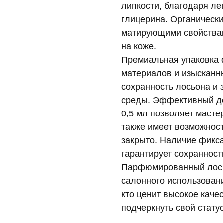
липкости, благодаря ле
глицерина. Органическ
матирующими свойствам
на коже.
Премиальная упаковка 
материалов и изысканн
сохранность лосьона и
среды. Эффективный до
0,5 мл позволяет масте
также имеет возможнос
закрыто. Наличие фикса
гарантирует сохранност
Парфюмированный лось
салонного использовани
кто ценит высокое каче
подчеркнуть свой стату