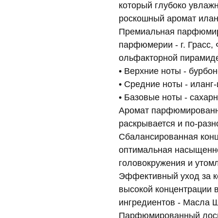
который глубоко увлажн
роскошный аромат иланг
Премиальная парфюмир
парфюмерии - г. Грасс,
ольфакторной пирамид
• Верхние ноты - бурбо
• Средние ноты - иланг-
• Базовые ноты - сахарн
Аромат парфюмированно
раскрывается и по-разн
Сбалансированная конц
оптимальная насыщенно
головокружения и утом
Эффективный уход за ко
высокой концентрации 
ингредиентов - Масла Ш
Парфюмированный лосьо