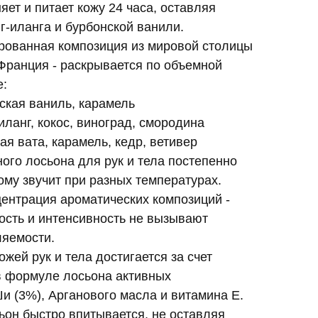
яет и питает кожу 24 часа, оставляя
-иланга и бурбонской ванили.
ованная композиция из мировой столицы
 Франция - раскрывается по объемной
е:
нская ваниль, карамель
иланг, кокос, виноград, смородина
ая вата, карамель, кедр, ветивер
го лосьона для рук и тела постепенно
ому звучит при разных температурах.
ентрация ароматических композиций -
сть и интенсивность не вызывают
ляемости.
жей рук и тела достигается за счет
в формуле лосьона активных
и (3%), Арганового масла и витамина Е.
н быстро впитывается, не оставляя