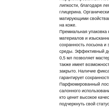
липкости, благодаря ле
глицерина. Органическ
матирующими свойствам
на коже.
Премиальная упаковка 
материалов и изысканн
сохранность лосьона и
среды. Эффективный до
0,5 мл позволяет масте
также имеет возможнос
закрыто. Наличие фикса
гарантирует сохранност
Парфюмированный лось
салонного использовани
кто ценит высокое каче
подчеркнуть свой стату