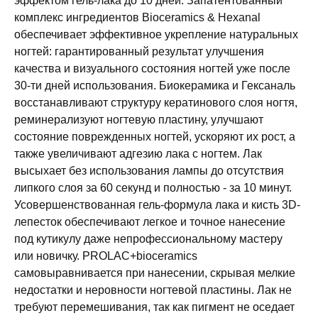
эффектом гель-лака до 10 дней. Запатентованный
комплекс ингредиентов Bioceramics & Hexanal
обеспечивает эффективное укрепление натуральных
ногтей: гарантированный результат улучшения
качества и визуального состояния ногтей уже после
30-ти дней использования. Биокерамика и Гексаналь
восстанавливают структуру кератинового слоя ногтя,
реминерализуют ногтевую пластину, улучшают
состояние поврежденных ногтей, ускоряют их рост, а
также увеличивают адгезию лака с ногтем. Лак
высыхает без использования лампы до отсутствия
липкого слоя за 60 секунд и полностью - за 10 минут.
Усовершенствованная гель-формула лака и кисть 3D-
лепесток обеспечивают легкое и точное нанесение
под кутикулу даже непрофессиональному мастеру
или новичку. PROLAC+bioceramics
самовыравнивается при нанесении, скрывая мелкие
недостатки и неровности ногтевой пластины. Лак не
требуют перемешивания, так как пигмент не оседает