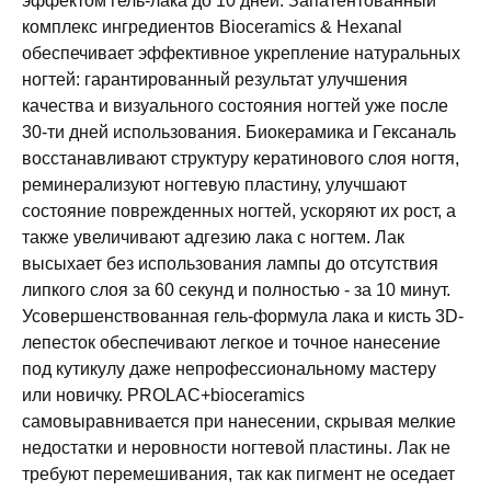
эффектом гель-лака до 10 дней. Запатентованный
комплекс ингредиентов Bioceramics & Hexanal
обеспечивает эффективное укрепление натуральных
ногтей: гарантированный результат улучшения
качества и визуального состояния ногтей уже после
30-ти дней использования. Биокерамика и Гексаналь
восстанавливают структуру кератинового слоя ногтя,
реминерализуют ногтевую пластину, улучшают
состояние поврежденных ногтей, ускоряют их рост, а
также увеличивают адгезию лака с ногтем. Лак
высыхает без использования лампы до отсутствия
липкого слоя за 60 секунд и полностью - за 10 минут.
Усовершенствованная гель-формула лака и кисть 3D-
лепесток обеспечивают легкое и точное нанесение
под кутикулу даже непрофессиональному мастеру
или новичку. PROLAC+bioceramics
самовыравнивается при нанесении, скрывая мелкие
недостатки и неровности ногтевой пластины. Лак не
требуют перемешивания, так как пигмент не оседает