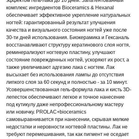
эффектом гель-лака до 10 дней. Запатентованный
комплекс ингредиентов Bioceramics & Hexanal
обеспечивает эффективное укрепление натуральных
ногтей: гарантированный результат улучшения
качества и визуального состояния ногтей уже после
30-ти дней использования. Биокерамика и Гексаналь
восстанавливают структуру кератинового слоя ногтя,
реминерализуют ногтевую пластину, улучшают
состояние поврежденных ногтей, ускоряют их рост, а
также увеличивают адгезию лака с ногтем. Лак
высыхает без использования лампы до отсутствия
липкого слоя за 60 секунд и полностью - за 10 минут.
Усовершенствованная гель-формула лака и кисть 3D-
лепесток обеспечивают легкое и точное нанесение
под кутикулу даже непрофессиональному мастеру
или новичку. PROLAC+bioceramics
самовыравнивается при нанесении, скрывая мелкие
недостатки и неровности ногтевой пластины. Лак не
требуют перемешивания, так как пигмент не оседает