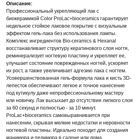
Описание:
Профессиональный укрепляющий лак с
биокерамикой Сolor ProLac+bioceramics гарантирует
недельное стойкое лаковое покрытие с визуальным
эффектом гель-лака без использования лампы.
Комплекс ингредиентов Bio-ceramics & Hexanal
восстанавливает структуру кератинового слоя ногтя,
реминерализует ногтевую пластину и укрепляет ее,
улучшает состояние поврежденных ногтей, ускоряет
их рост, а также увеличивает адгезию лака с ногтем.
Усовершенствованная гель-формула лака и кисть 3D-
лепесток обеспечивают легкое и точное нанесение
под кутикулу даже непрофессиональному мастеру
или новичку. Лак высыхает до отсутствия липкого слоя
за 60 секунд и полностью - за 10 минут.
ProLac+bioceramics самовыравнивается при
нанесении, скрывая мелкие недостатки и неровности
ногтевой пластины. Идеально походит для создания
маникюра и педикюра в салоне или дома.