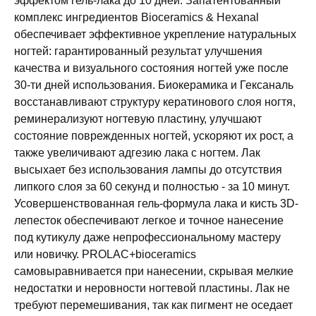
эффектом гель-лака до 10 дней. Запатентованный
комплекс ингредиентов Bioceramics & Hexanal
обеспечивает эффективное укрепление натуральных
ногтей: гарантированный результат улучшения
качества и визуального состояния ногтей уже после
30-ти дней использования. Биокерамика и Гексаналь
восстанавливают структуру кератинового слоя ногтя,
реминерализуют ногтевую пластину, улучшают
состояние поврежденных ногтей, ускоряют их рост, а
также увеличивают адгезию лака с ногтем. Лак
высыхает без использования лампы до отсутствия
липкого слоя за 60 секунд и полностью - за 10 минут.
Усовершенствованная гель-формула лака и кисть 3D-
лепесток обеспечивают легкое и точное нанесение
под кутикулу даже непрофессиональному мастеру
или новичку. PROLAC+bioceramics
самовыравнивается при нанесении, скрывая мелкие
недостатки и неровности ногтевой пластины. Лак не
требуют перемешивания, так как пигмент не оседает