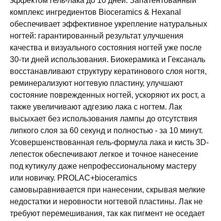
эффектом гель-лака до 10 дней. Запатентованный
комплекс ингредиентов Bioceramics & Hexanal
обеспечивает эффективное укрепление натуральных
ногтей: гарантированный результат улучшения
качества и визуального состояния ногтей уже после
30-ти дней использования. Биокерамика и Гексаналь
восстанавливают структуру кератинового слоя ногтя,
реминерализуют ногтевую пластину, улучшают
состояние поврежденных ногтей, ускоряют их рост, а
также увеличивают адгезию лака с ногтем. Лак
высыхает без использования лампы до отсутствия
липкого слоя за 60 секунд и полностью - за 10 минут.
Усовершенствованная гель-формула лака и кисть 3D-
лепесток обеспечивают легкое и точное нанесение
под кутикулу даже непрофессиональному мастеру
или новичку. PROLAC+bioceramics
самовыравнивается при нанесении, скрывая мелкие
недостатки и неровности ногтевой пластины. Лак не
требуют перемешивания, так как пигмент не оседает