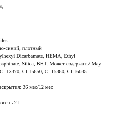
д
iles
но-синий, плотный
lhexyl Dicarbamate, HEMA, Ethyl
osphinate, Silica, BHT. Может содержать/ May
: CI 12370, CI 15850, CI 15880, CI 16035
вскрытия: 36 мес/12 мес
осень 21