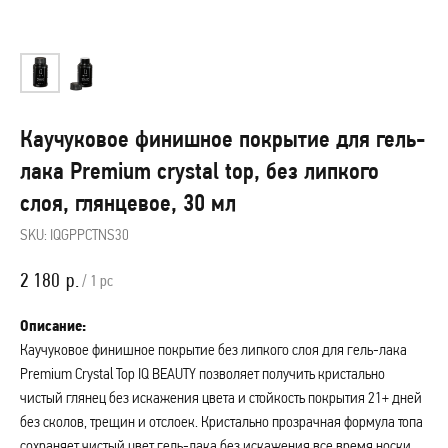
Каучуковое финишное покрытие для гель-
лака Premium crystal top, без липкого
слоя, глянцевое, 30 мл
SKU:
IQGPPCTNS30
2 180
р.
/
1 pc
Описание:
Каучуковое финишное покрытие без липкого слоя для гель-лака
Premium Crystal Top IQ BEAUTY позволяет получить кристально
чистый глянец без искажения цвета и стойкость покрытия 21+ дней
без сколов, трещин и отслоек. Кристально прозрачная формула топа
сохраняет чистый цвет гель-лака без искажения все время носки,