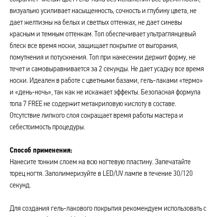
визуально усиливает насыщенность, сочность и глубину цвета, не
дает желтизны на белых и светлых оттенках, не дает синевы
красным и темным оттенкам. Топ обеспечивает ультраглянцевый
блеск все время носки, защищает покрытие от выгорания,
помутнения и потускнения. Топ при нанесении держит форму, не
течет и самовыравнивается за 2 секунды. Не дает усадку все время
носки. Идеален в работе с цветными базами, гель-лаками «термо»
и «день-ночь», так как не искажает эффекты. Безопасная формула
топа 7 FREE не содержит метакриловую кислоту в составе.
Отсутствие липкого слоя сокращает время работы мастера и
себестоимость процедуры.
Способ применения:
Нанесите тонким слоем на всю ногтевую пластину. Запечатайте
торец ногтя. Заполимеризуйте в LED/UV лампе в течение 30/120
секунд.
Для создания гель-лакового покрытия рекомендуем использовать с